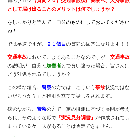
前のブログ
【質問２０】交通事故後に警察へ、人身事故
として届け出ることのメリットは何でしょうか？
をしっかりと読んで、自分のものにしておいてください
ね！
では早速ですが、
２１
個目
の質問の回答になります！！
交通事故
において、よくあることなのですが、
交通事故
の説明が、自分と
加害者
とで食い違った場合、皆さんは
どう対処されるでしょうか？
この様な場合、
警察
の方では「こういう
事故
状況ではな
いだろうか？」と推測を立てて話しをされます。
残念ながら、
警察
の方で一定の推測に基づく展開が考え
られ、そのような形で
「実況見分調書」
が作成されてし
まっているケースがあることは否定できません。