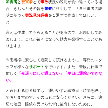
加害者
と
被害者
とで
事故
状況の説明が食い違っている場
合、きちんとその旨を
警察
に説明して、「各当事者の説
明に基づく
実況見分調書
を１通ずつ作成してほしい。」
と
言えば作成してもらえることがあるので、お願いしてみ
ましょう。これが後々になって効力を発揮することがあ
りますよ！
※患者様に安心して通院して頂けるように、専門のスタ
ッフが様々な
サポート
を行います。また、普段お仕事で
忙しく
「夜遅くにしか通えない」
「平日は通院ができな
い」
と言われる患者様でも、通いやすい診療日・時間を設け
ておりますので、その点もご安心ください。さらに、適
切な治療・賠償を受けられずに後悔しないために、