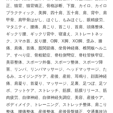
正、猫背、猫背矯正、骨格診断、下腹、カイロ、カイロ
プラクティック、美脚、四十肩、五十肩、肩、背中、肩
甲骨、肩甲骨はがし、ほぐし、もみほぐし、眼精疲労、
マタニティ、腰痛、肩こり、首こり、首肩、頭痛整体、
ギックリ腰、ギックリ背中、寝違え、ストレートネッ
ク、スマホ首、反り腰、O脚、X脚、XO脚、歪み、膝
痛、肩痛、首痛、股関節痛、坐骨神経痛、椎間板ヘルニ
ア、すべり症、骨粗鬆症、脊柱側彎症、脊柱管狭窄症、
美容整体、スポーツ外傷、スポーツ整体、スポーツ障
害、リンパ、リンパマッサージ、ヘッドマッサージ、た
るみ、エイジングケア、産後、産前、耳鳴り、顔面神経
痛、肩凝り、首凝り、マッサージ、足裏、足つぼ、足ツ
ボ、フットケア、ストレッチ、筋膜、筋膜リリース、筋
肉疲労、自律神経、自律神経失調症、美容、産後ケア、
ボディメイク、トレーニング、ストレッチ整体、肩こり
整体、腰痛整体、産後整体、産後骨盤矯正、交通事故治