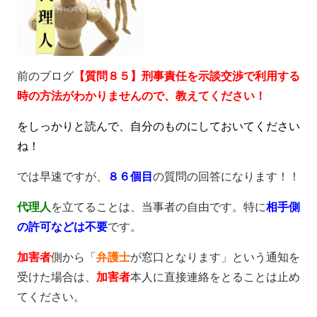
前のブログ
【質問８５】刑事責任を示談交渉で利用する
時の方法がわかりませんので、教えてください！
をしっかりと読んで、自分のものにしておいてください
ね！
では早速ですが、
８６
個目
の質問の回答になります！！
代理人
を立てることは、当事者の自由です。特に
相手側
の許可などは不要
です。
加害者
側から「
弁護士
が窓口となります」という通知を
受けた場合は、
加害者
本人に直接連絡をとることは止め
てください。