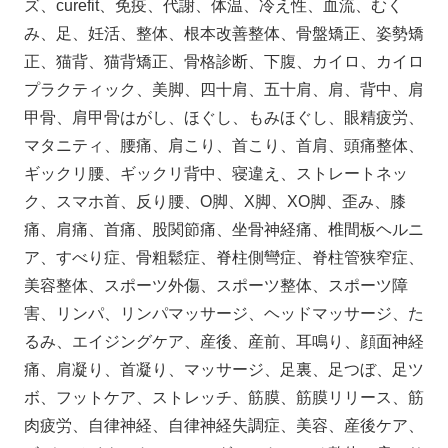
ズ、curefit、免疫、代謝、体温、冷え性、血流、むく
み、足、妊活、整体、根本改善整体、骨盤矯正、姿勢矯
正、猫背、猫背矯正、骨格診断、下腹、カイロ、カイロ
プラクティック、美脚、四十肩、五十肩、肩、背中、肩
甲骨、肩甲骨はがし、ほぐし、もみほぐし、眼精疲労、
マタニティ、腰痛、肩こり、首こり、首肩、頭痛整体、
ギックリ腰、ギックリ背中、寝違え、ストレートネッ
ク、スマホ首、反り腰、O脚、X脚、XO脚、歪み、膝
痛、肩痛、首痛、股関節痛、坐骨神経痛、椎間板ヘルニ
ア、すべり症、骨粗鬆症、脊柱側彎症、脊柱管狭窄症、
美容整体、スポーツ外傷、スポーツ整体、スポーツ障
害、リンパ、リンパマッサージ、ヘッドマッサージ、た
るみ、エイジングケア、産後、産前、耳鳴り、顔面神経
痛、肩凝り、首凝り、マッサージ、足裏、足つぼ、足ツ
ボ、フットケア、ストレッチ、筋膜、筋膜リリース、筋
肉疲労、自律神経、自律神経失調症、美容、産後ケア、